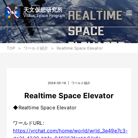
天文仮想研究所
Virtual Space Program
TOP
ワールド紹介
Realtime Space Elevator
2026-05-16
|
ワールド紹介
Realtime Space Elevator
◆Realtime Space Elevator
ワールドURL:
https://vrchat.com/home/world/wrld_3e49e7c3-